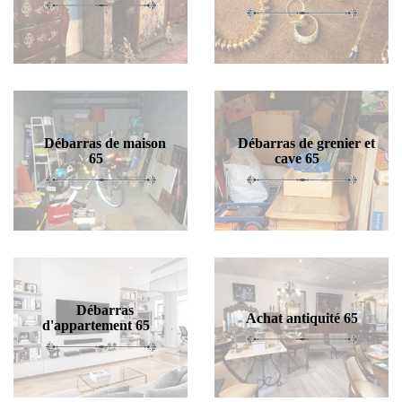
Débarras de maison
Débarras de grenier et
65
cave 65
Débarras
Achat antiquité 65
d'appartement 65