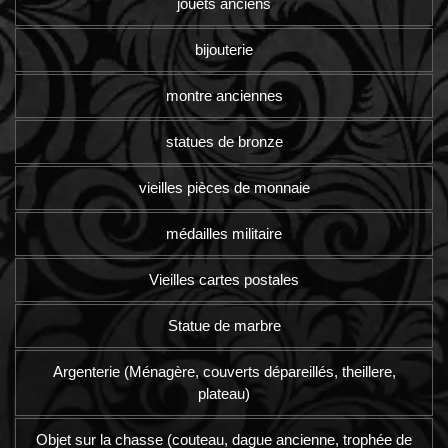
jouets anciens
bijouterie
montre anciennes
statues de bronze
vieilles pièces de monnaie
médailles militaire
Vieilles cartes postales
Statue de marbre
Argenterie (Ménagère, couverts dépareillés, theillere,
plateau)
Objet sur la chasse (couteau, dague ancienne, trophée de