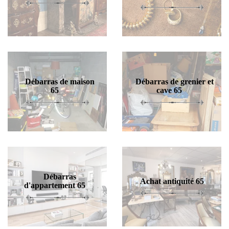
Débarras de maison
Débarras de grenier et
65
cave 65
Débarras
Achat antiquité 65
d'appartement 65