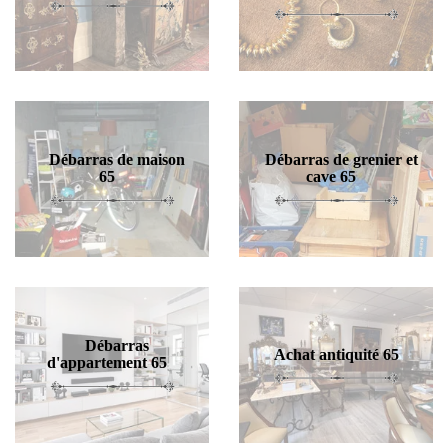
Débarras de maison
Débarras de grenier et
65
cave 65
Débarras
Achat antiquité 65
d'appartement 65