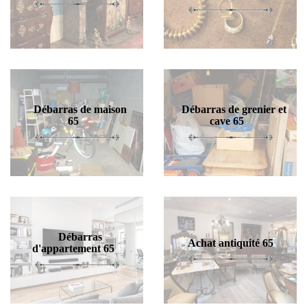
Débarras de maison
Débarras de grenier et
65
cave 65
Débarras
Achat antiquité 65
d'appartement 65