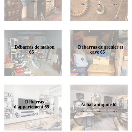
Débarras de maison
Débarras de grenier et
65
cave 65
Débarras
Achat antiquité 65
d'appartement 65