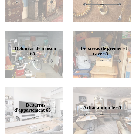
Débarras de maison
Débarras de grenier et
65
cave 65
Débarras
Achat antiquité 65
d'appartement 65