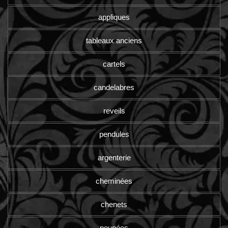
appliques
tableaux anciens
cartels
candelabres
reveils
pendules
argenterie
cheminées
chenets
poupées