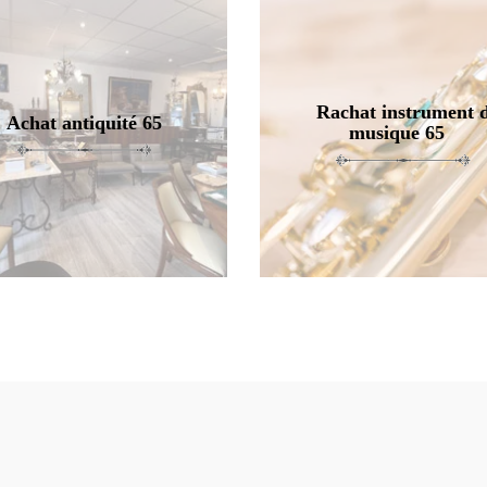
Rachat instrument 
Achat antiquité 65
musique 65