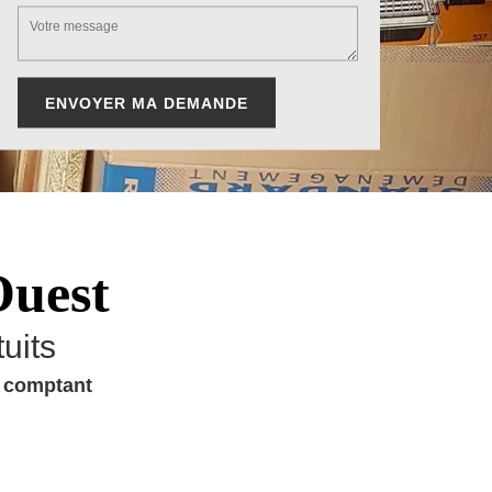
Ouest
uits
u comptant