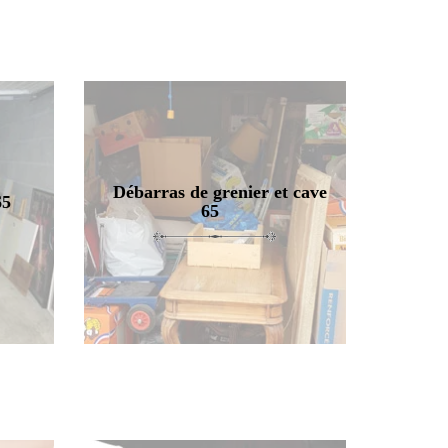
Débarras de grenier et cave
65
65