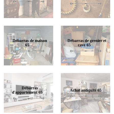
Débarras de maison
Débarras de grenier et
65
cave 65
Débarras
Achat antiquité 65
d'appartement 65