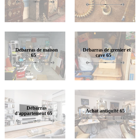
Débarras de maison
Débarras de grenier et
65
cave 65
Débarras
Achat antiquité 65
d'appartement 65