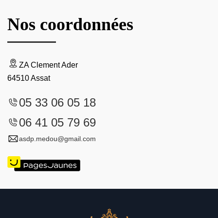
Nos coordonnées
ZA Clement Ader
64510 Assat
05 33 06 05 18
06 41 05 79 69
asdp.medou@gmail.com