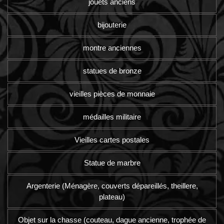
jouets anciens
bijouterie
montre anciennes
statues de bronze
vieilles pièces de monnaie
médailles militaire
Vieilles cartes postales
Statue de marbre
Argenterie (Ménagère, couverts dépareillés, theillere,
plateau)
Objet sur la chasse (couteau, dague ancienne, trophée de