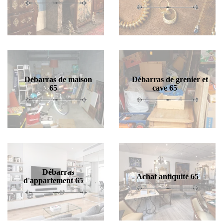
Débarras de maison
Débarras de grenier et
65
cave 65
Débarras
Achat antiquité 65
d'appartement 65