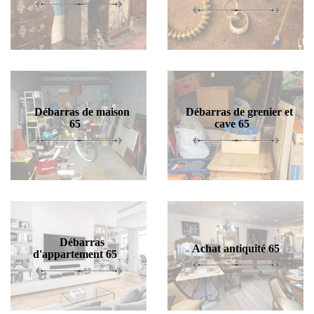
Débarras de maison
Débarras de grenier et
65
cave 65
Débarras
Achat antiquité 65
d'appartement 65