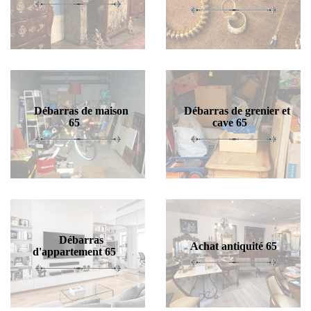
Débarras de maison
Débarras de grenier et
65
cave 65
Débarras
Achat antiquité 65
d'appartement 65