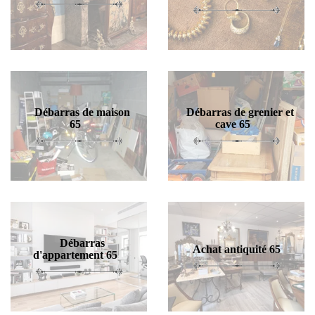
Débarras de maison
Débarras de grenier et
65
cave 65
Débarras
Achat antiquité 65
d'appartement 65