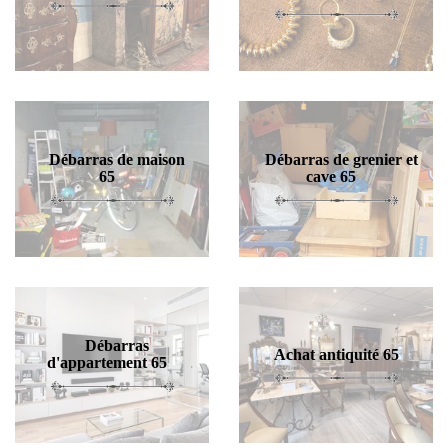
Débarras de maison
Débarras de grenier et
65
cave 65
Débarras
Achat antiquité 65
d'appartement 65