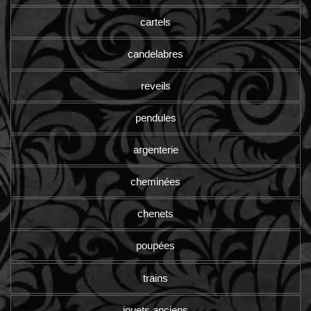
cartels
candelabres
reveils
pendules
argenterie
cheminées
chenets
poupées
trains
jouets anciens