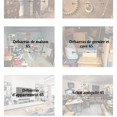
Débarras de maison
Débarras de grenier et
65
cave 65
Débarras
Achat antiquité 65
d'appartement 65