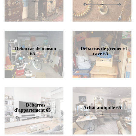
Débarras de maison
Débarras de grenier et
65
cave 65
Débarras
Achat antiquité 65
d'appartement 65