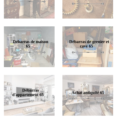
Débarras de maison
Débarras de grenier et
65
cave 65
Débarras
Achat antiquité 65
d'appartement 65