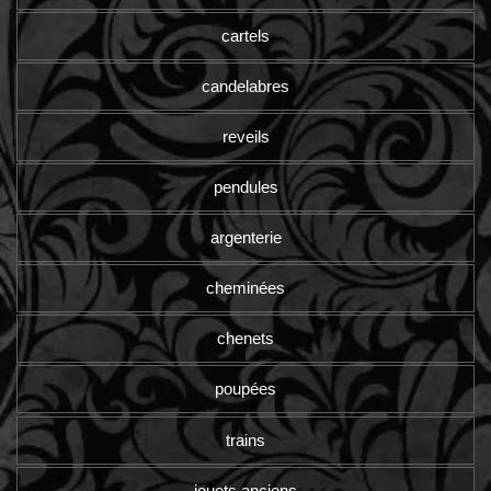
cartels
candelabres
reveils
pendules
argenterie
cheminées
chenets
poupées
trains
jouets anciens