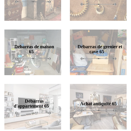
Débarras de maison
Débarras de grenier et
65
cave 65
Débarras
Achat antiquité 65
d'appartement 65