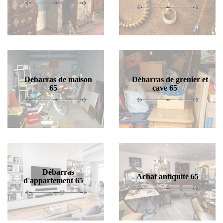
Débarras de maison
Débarras de grenier et
65
cave 65
Débarras
Achat antiquité 65
d'appartement 65