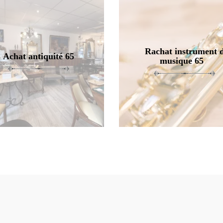
Rachat instrument 
Achat antiquité 65
musique 65