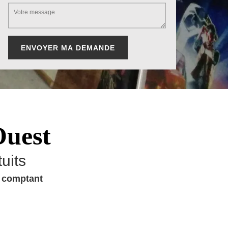
Ouest
uits
u comptant