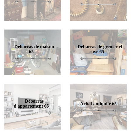
Débarras de maison
Débarras de grenier et
65
cave 65
Débarras
Achat antiquité 65
d'appartement 65