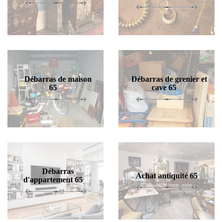
Débarras de maison
Débarras de grenier et
65
cave 65
Débarras
Achat antiquité 65
d'appartement 65