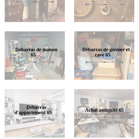
Débarras de maison
Débarras de grenier et
65
cave 65
Débarras
Achat antiquité 65
d'appartement 65