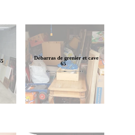
Débarras de grenier et cave
65
65