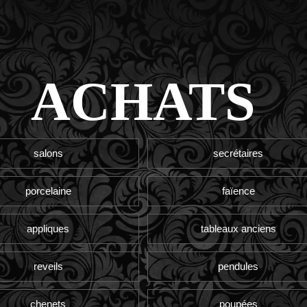
ACHATS
salons
secrétaires
porcelaine
faïence
appliques
tableaux anciens
reveils
pendules
chenets
poupées