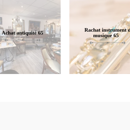
Rachat instrument 
Achat antiquité 65
musique 65