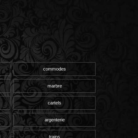
commodes
marbre
cartels
argenterie
trains