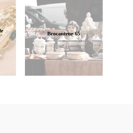
de
Brocanteur 65