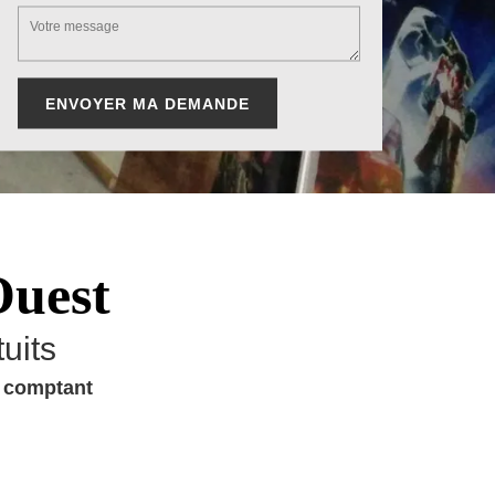
Ouest
uits
u comptant