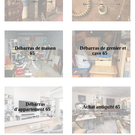
Débarras de maison
Débarras de grenier et
65
cave 65
Débarras
Achat antiquité 65
d'appartement 65