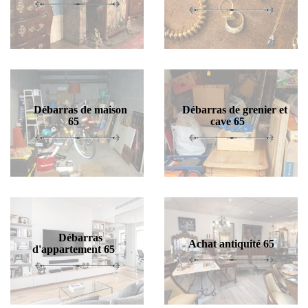
Débarras de maison
Débarras de grenier et
65
cave 65
Débarras
Achat antiquité 65
d'appartement 65