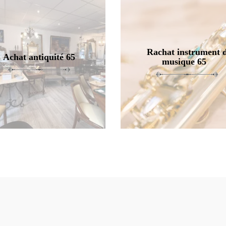
Rachat instrument 
Achat antiquité 65
musique 65