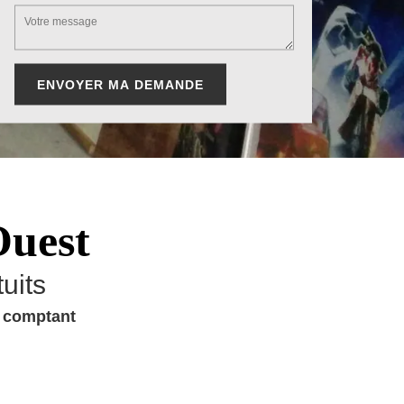
Ouest
uits
u comptant