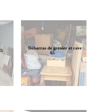
Débarras de grenier et cave
65
65