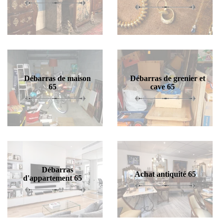
Débarras de maison
Débarras de grenier et
65
cave 65
Débarras
Achat antiquité 65
d'appartement 65