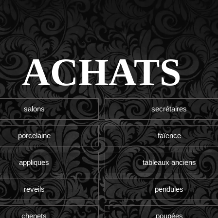
ACHATS
salons
secrétaires
porcelaine
faïence
appliques
tableaux anciens
reveils
pendules
chenets
poupées