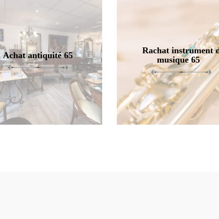
Rachat instrument 
Achat antiquité 65
musique 65