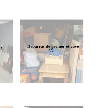
Débarras de grenier et cave
65
65