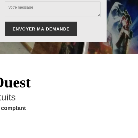
Ouest
uits
u comptant