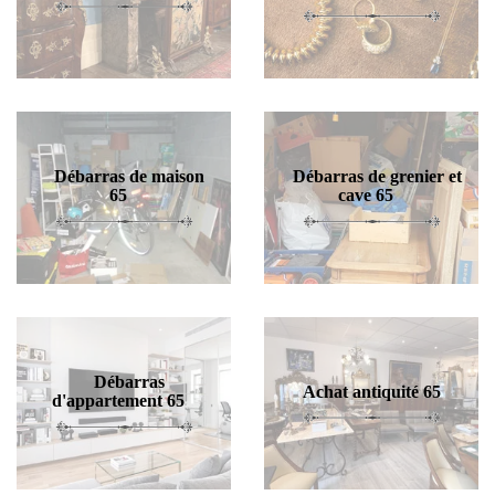
Débarras de maison
Débarras de grenier et
65
cave 65
Débarras
Achat antiquité 65
d'appartement 65