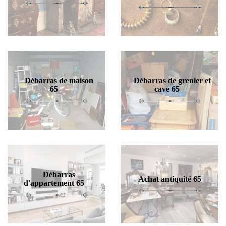
Débarras de maison
Débarras de grenier et
65
cave 65
Débarras
Achat antiquité 65
d'appartement 65