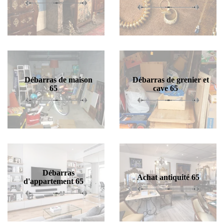
Débarras de maison
Débarras de grenier et
65
cave 65
Débarras
Achat antiquité 65
d'appartement 65