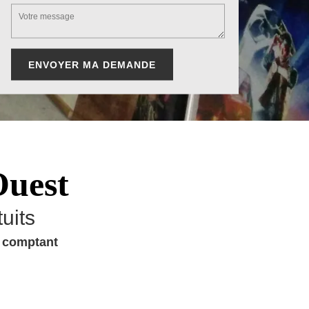
Ouest
uits
u comptant