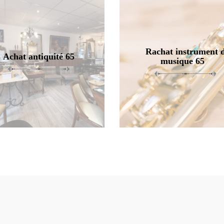
Rachat instrument 
Achat antiquité 65
musique 65