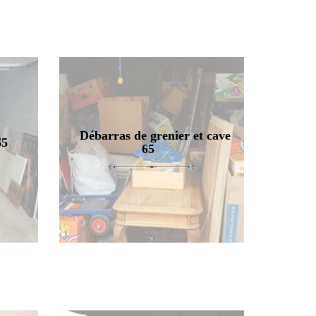
Débarras de grenier et cave
65
65