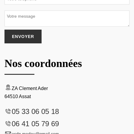
Nos coordonnées
ZA Clement Ader
64510 Assat
05 33 06 05 18
06 41 05 79 69
asdp.medou@gmail.com