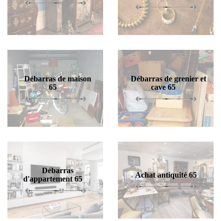
Débarras de maison
Débarras de grenier et
65
cave 65
Débarras
Achat antiquité 65
d'appartement 65