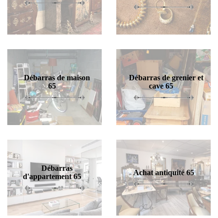
Débarras de maison
Débarras de grenier et
65
cave 65
Débarras
Achat antiquité 65
d'appartement 65