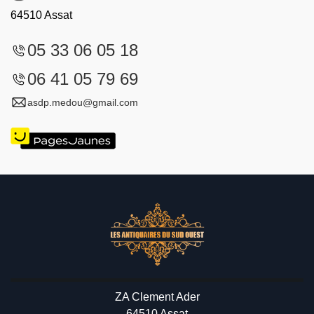
64510 Assat
05 33 06 05 18
06 41 05 79 69
asdp.medou@gmail.com
ZA Clement Ader
64510 Assat