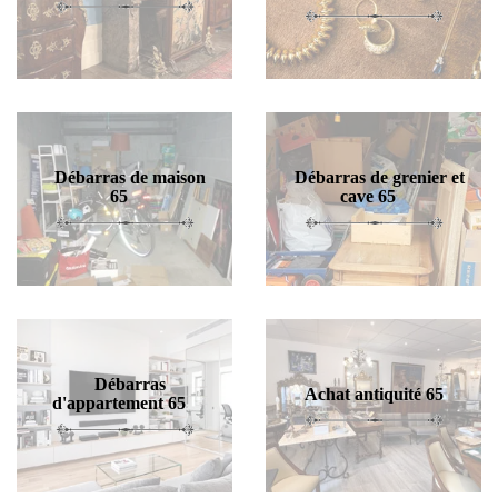
Débarras de maison
Débarras de grenier et
65
cave 65
Débarras
Achat antiquité 65
d'appartement 65