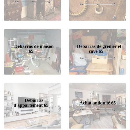
Débarras de maison
Débarras de grenier et
65
cave 65
Débarras
Achat antiquité 65
d'appartement 65