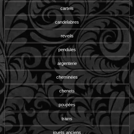
cartels
candelabres
reveils
pendules
argenterie
cheminées
chenets
poupées
trains
jouets anciens