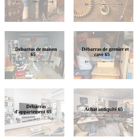
Débarras de maison
Débarras de grenier et
65
cave 65
Débarras
Achat antiquité 65
d'appartement 65