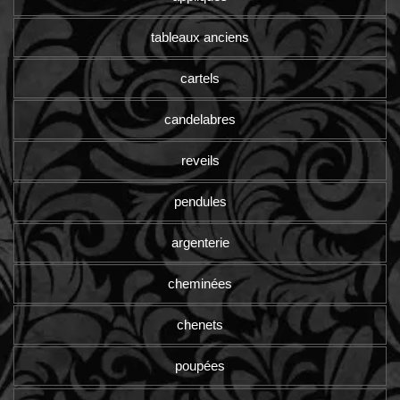
tableaux anciens
cartels
candelabres
reveils
pendules
argenterie
cheminées
chenets
poupées