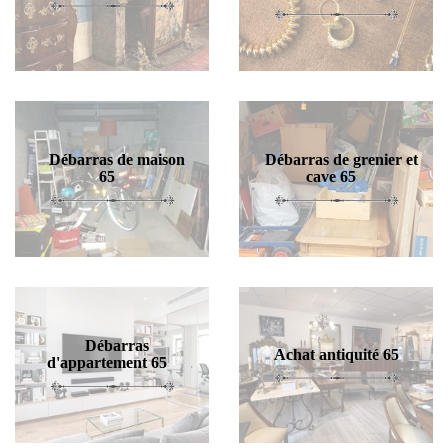
Débarras de maison
Débarras de grenier et
65
cave 65
Débarras
Achat antiquité 65
d'appartement 65