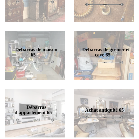
Débarras de maison
Débarras de grenier et
65
cave 65
Débarras
Achat antiquité 65
d'appartement 65