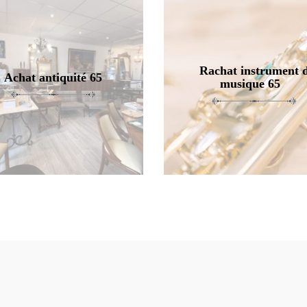
Rachat instrument 
Achat antiquité 65
musique 65