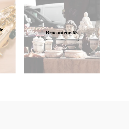
de
Brocanteur 65