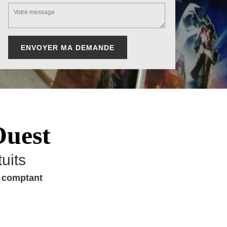
Ouest
uits
u comptant