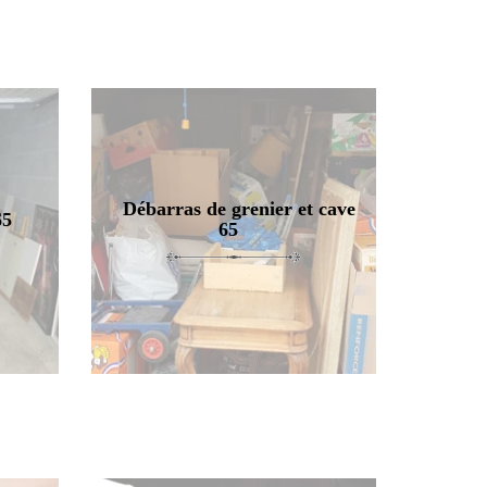
Débarras de grenier et cave
65
65