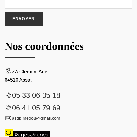
Nos coordonnées
ZA Clement Ader
64510 Assat
05 33 06 05 18
06 41 05 79 69
asdp.medou@gmail.com