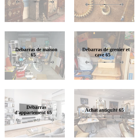
Débarras de maison
Débarras de grenier et
65
cave 65
Débarras
Achat antiquité 65
d'appartement 65