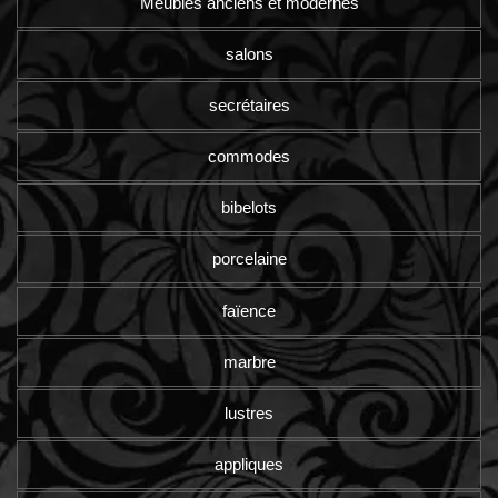
Meubles anciens et modernes
salons
secrétaires
commodes
bibelots
porcelaine
faïence
marbre
lustres
appliques