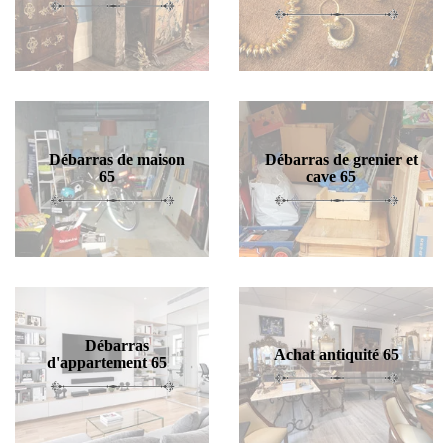
Débarras de maison
Débarras de grenier et
65
cave 65
Débarras
Achat antiquité 65
d'appartement 65