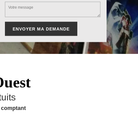
Ouest
uits
u comptant