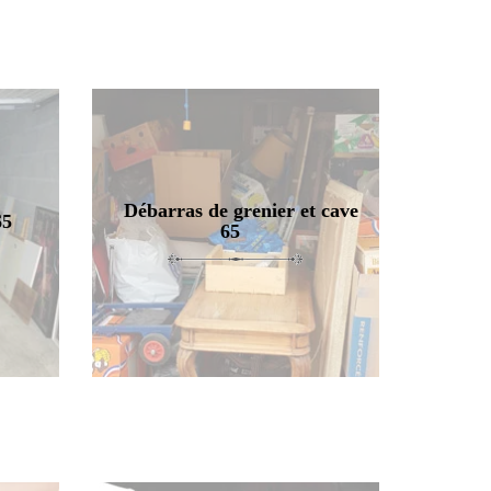
Débarras de grenier et cave
65
65