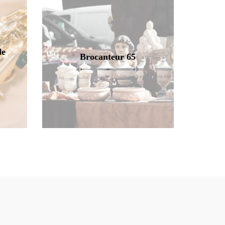
de
Brocanteur 65