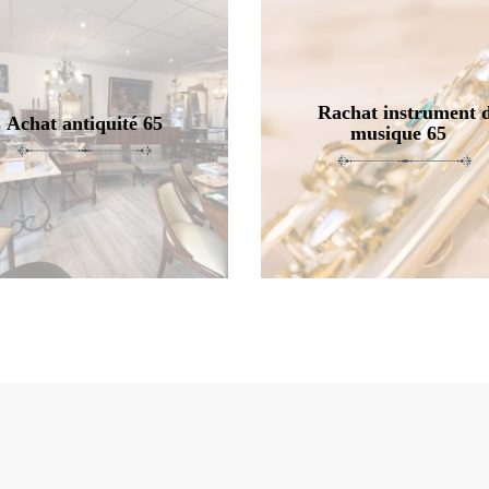
Rachat instrument 
Achat antiquité 65
musique 65