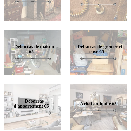
Débarras de maison
Débarras de grenier et
65
cave 65
Débarras
Achat antiquité 65
d'appartement 65