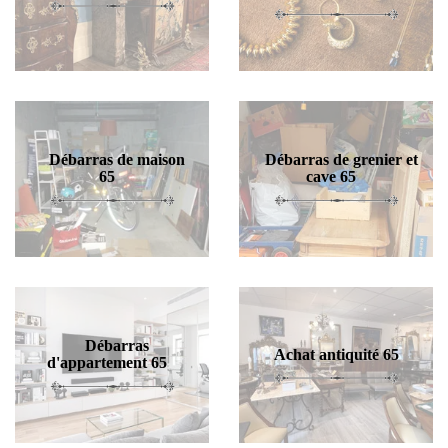
Débarras de maison
Débarras de grenier et
65
cave 65
Débarras
Achat antiquité 65
d'appartement 65