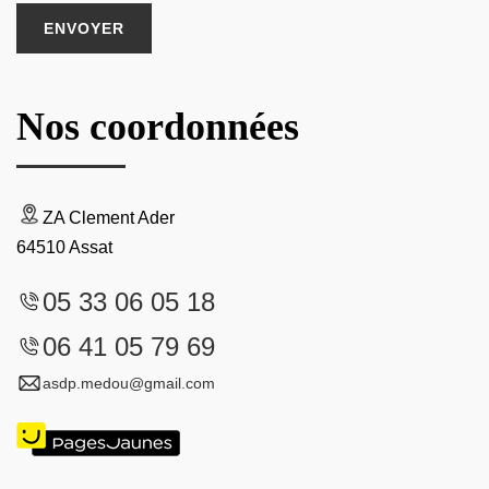
Nos coordonnées
ZA Clement Ader
64510 Assat
05 33 06 05 18
06 41 05 79 69
asdp.medou@gmail.com