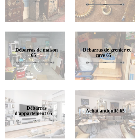
Débarras de maison
Débarras de grenier et
65
cave 65
Débarras
Achat antiquité 65
d'appartement 65