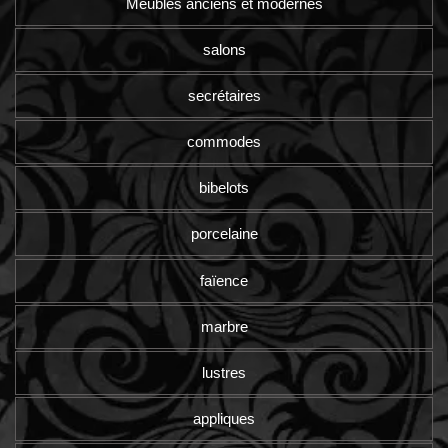
Meubles anciens et modernes
salons
secrétaires
commodes
bibelots
porcelaine
faïence
marbre
lustres
appliques