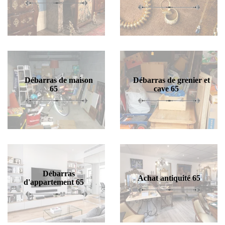
Débarras de maison
Débarras de grenier et
65
cave 65
Débarras
Achat antiquité 65
d'appartement 65