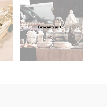
de
Brocanteur 65