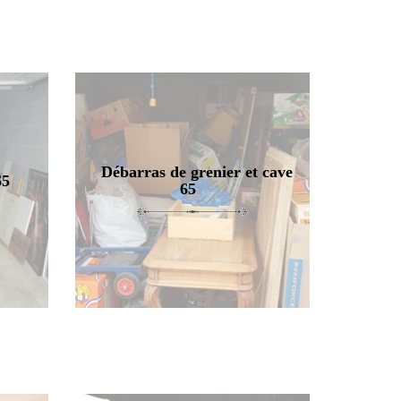
Débarras de grenier et cave
65
65