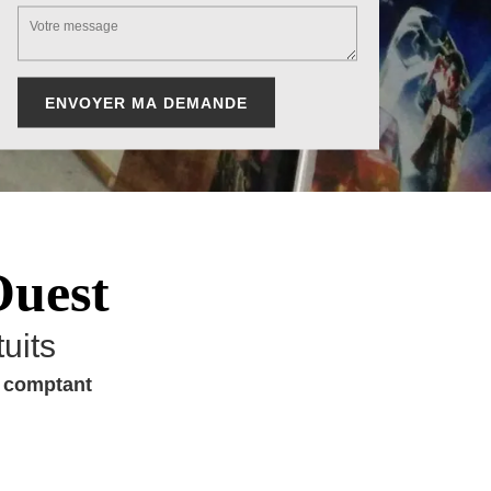
Ouest
uits
u comptant