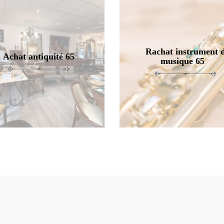
Rachat instrument 
Achat antiquité 65
musique 65